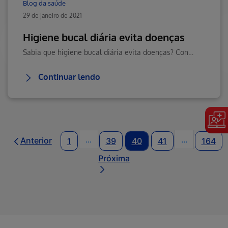
Blog da saúde
29 de janeiro de 2021
Higiene bucal diária evita doenças
Sabia que higiene bucal diária evita doenças? Confira o assunto e diversos conteúdos a respeito de saúde e tratamentos de doenças, no Blog da Saúde Hapvida!
Continuar lendo
...
...
Anterior
1
39
40
41
164
Páginas intermediárias Usar ABA pa
Páginas int
Próxima