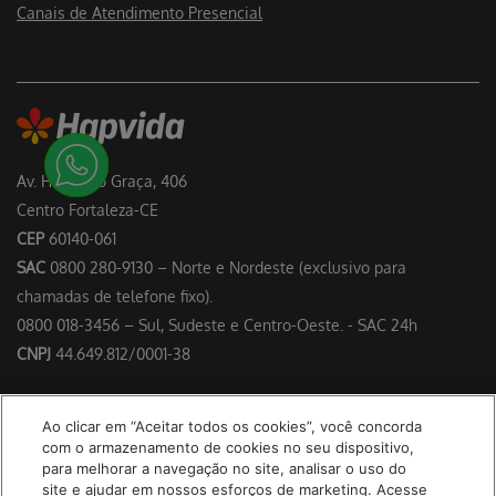
Canais de Atendimento Presencial
Av. Heráclito Graça, 406
Centro Fortaleza-CE
CEP
60140-061
SAC
0800 280-9130 – Norte e Nordeste (exclusivo para
chamadas de telefone fixo).
0800 018-3456 – Sul, Sudeste e Centro-Oeste. - SAC 24h
CNPJ
44.649.812/0001-38
Responsável Técnico: Dr. Francisco Floriano Delgado Perdigão –
Ao clicar em “Aceitar todos os cookies”, você concorda
CRM/CE 4953
com o armazenamento de cookies no seu dispositivo,
para melhorar a navegação no site, analisar o uso do
site e ajudar em nossos esforços de marketing. Acesse