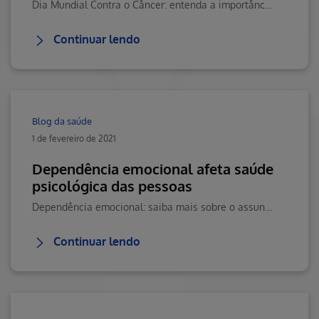
Dia Mundial Contra o Câncer: entenda a importância desta data no Blog da Saúde Hapvida, seu portal de conteúdos sobre saúde, bem-estar e tratamentos de doenças!
Continuar lendo
Blog da saúde
1 de fevereiro de 2021
Dependência emocional afeta saúde
psicológica das pessoas
Dependência emocional: saiba mais sobre o assunto e confira diversos conteúdos a respeito de saúde, tratamentos de doenças e mais, no Blog da Saúde Hapvida!
Continuar lendo