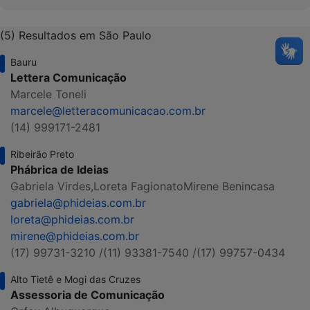
(5) Resultados em São Paulo
Bauru
Lettera Comunicação
Marcele Toneli
marcele@letteracomunicacao.com.br
(14) 999171-2481
Ribeirão Preto
Phábrica de Ideias
Gabriela Virdes,
Loreta Fagionato
Mirene Benincasa
gabriela@phideias.com.br
loreta@phideias.com.br
mirene@phideias.com.br
(17) 99731-3210 /
(11) 93381-7540 /
(17) 99757-0434
Alto Tietê e Mogi das Cruzes
Assessoria de Comunicação