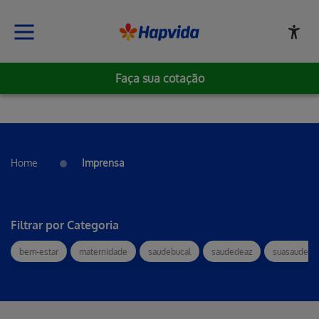
Faça sua cotação
Home
Imprensa
Filtrar por Categoria
bem-estar
maternidade
saudebucal
saudedeaz
suasaude