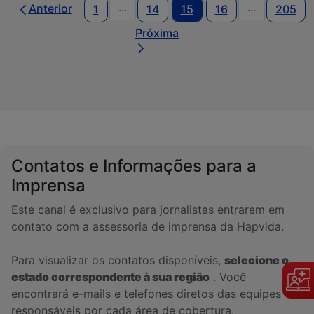
...
...
Anterior
1
14
15
16
205
Páginas intermediárias Usar ABA pa
Páginas int
Próxima
Contatos e Informações para a
Imprensa
Este canal é exclusivo para jornalistas entrarem em
contato com a assessoria de imprensa da Hapvida.
Para visualizar os contatos disponíveis,
selecione o
estado correspondente à sua região
. Você
encontrará e-mails e telefones diretos das equipes
responsáveis por cada área de cobertura.