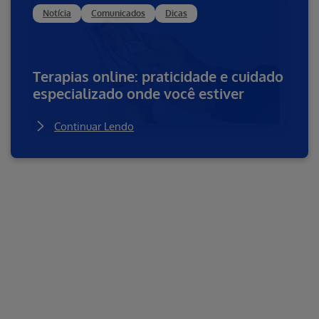
Notícia
Comunicados
Dicas
Terapias online: praticidade e cuidado
especializado onde você estiver
Continuar Lendo