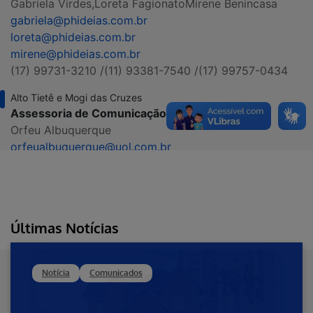
Gabriela Virdes,
Loreta Fagionato
Mirene Benincasa
gabriela@phideias.com.br
loreta@phideias.com.br
mirene@phideias.com.br
(17) 99731-3210 /
(11) 93381-7540 /
(17) 99757-0434
Alto Tietê e Mogi das Cruzes
Assessoria de Comunicação
Orfeu Albuquerque
orfeualbuquerque@uol.com.br
(11) 99987-5861
São Paulo
GBR Comunicação
Luciana Menezes
Últimas Notícias
imprensa.hapvida@gbr.com.br
luciana.menezes@gbr.com.br
(11) 99179-9696
Notícia
Comunicados
Limeira, Cordeirópolis, Iracemápolis e Piracicaba