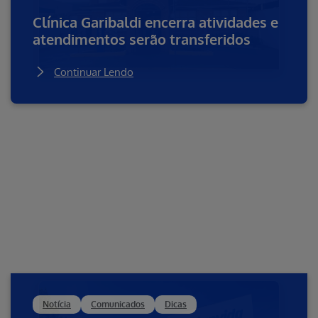
Assessoria Proimprensa
Clínica Garibaldi encerra atividades e
Adalberto Mansur
Rogério Rueda
atendimentos serão transferidos
contato@proimprensa.com.br
(19) 98156-3410 /
(19) 98186-6781
Continuar Lendo
Notícia
Comunicados
Dicas