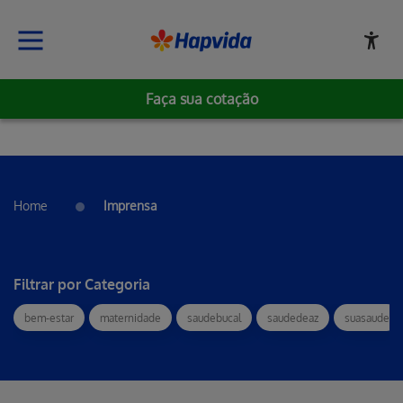
Faça sua cotação
Home
Imprensa
Filtrar por Categoria
bem-estar
maternidade
saudebucal
saudedeaz
suasaude